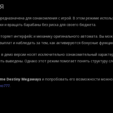
я
редназначена для ознакомления с игрой. В этом режиме исполь
ки и вращать барабаны без риска для своего бюджета.
торяет интерфейс и механику оригинального автомата. Вы мож
выплат и наблюдать за тем, как активируются бонусные функции
 в демо версии носят исключительно ознакомительный характер
ыть выведены. Однако этот режим помогает понять структуру сл
me Destiny Megaways
и попробовать его возможности можно 
но777
.