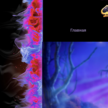
Главная