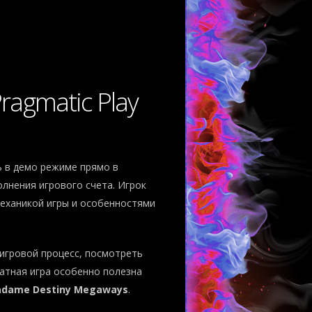
agmatic Play
 в демо режиме прямо в
олнения игрового счета. Игрок
механикой игры и особенностями
игровой процесс, посмотреть
атная игра особенно полезна
dame Destiny Megaways
.