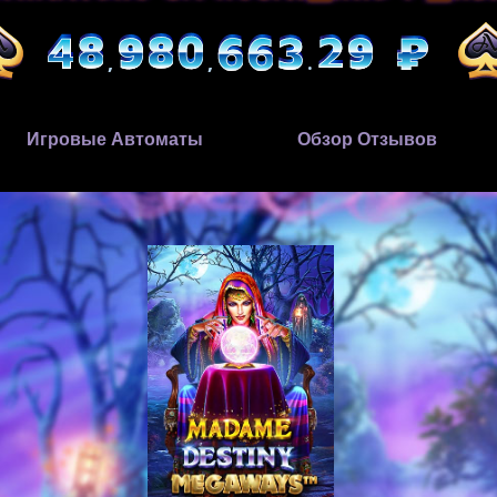
,
,
.
Игровые Автоматы
Обзор Отзывов