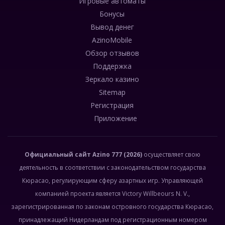
Игровые автоматы
Бонусы
Вывод денег
AzinoMobile
Обзор отзывов
Поддержка
Зеркало казино
Sitemap
Регистрация
Приложение
Официальный сайт
Azino 777
(2026)
осуществляет свою
деятельность в соответствии с законодательством государства
Кюрасао, регулирующим сферу азартных игр. Управляющей
компанией проекта является Victory Willbeours N. V.,
зарегистрированная по законам островного государства Кюрасао,
принадлежащий Нидерландам под регистрационным номером