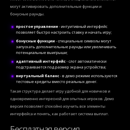
могут активировать дополнительные функции и
бонусные раунды.
простое управление
- интуитивный интерфейс
позволяет быстро настроить ставку и начать игру;
бонусные функции
- специальные символы могут
запускать дополнительные раунды или увеличивать
потенциальные выигрыши;
адаптивный интерфейс
- слот автоматически
подстраивается под размер экрана устройства;
виртуальный баланс
- в демо режиме используются
тестовые кредиты вместо реальных денег.
Такая структура делает игру удобной для новичков и
одновременно интересной для опытных игроков. Демо
версия позволяет спокойно изучить все элементы
интерфейса и понять, как работает система выплат.
Бесплатная версия