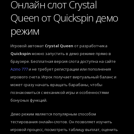
Онлайн слот Crystal
Queen от Quickspin демо
режим
Игровой автомат
Crystal Queen
от разработчика
Quickspin
можно запустить в демо режиме прямо в
браузере. Бесплатная версия слота доступна на сайте
Azino 777
и не требует регистрации или пополнения
игрового счета. Игрок получает виртуальный баланс и
может сразу начать вращать барабаны, чтобы
познакомиться с механикой игры и особенностями
бонусных функций.
Демо режим является популярным способом
тестирования онлайн-слотов. Он позволяет изучить
игровой процесс, посмотреть таблицу выплат, оценить