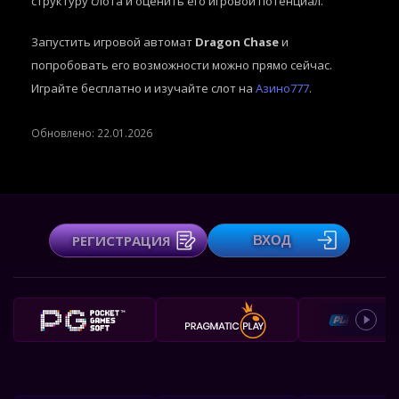
структуру слота и оценить его игровой потенциал.
Запустить игровой автомат
Dragon Chase
и
попробовать его возможности можно прямо сейчас.
Играйте бесплатно и изучайте слот на
Азино777
.
Обновлено:
22.01.2026
РЕГИСТРАЦИЯ
ВХОД