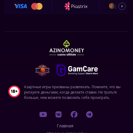
Азартные игры призваны развлекать. Помните, что вы
рискуете деньгами, когда делаете ставки. Не тратьте
больше, чем можете позволить себе проиграть.
Главная