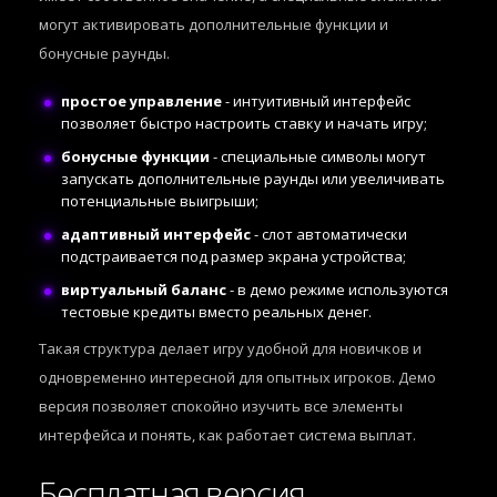
могут активировать дополнительные функции и
бонусные раунды.
простое управление
- интуитивный интерфейс
позволяет быстро настроить ставку и начать игру;
бонусные функции
- специальные символы могут
запускать дополнительные раунды или увеличивать
потенциальные выигрыши;
адаптивный интерфейс
- слот автоматически
подстраивается под размер экрана устройства;
виртуальный баланс
- в демо режиме используются
тестовые кредиты вместо реальных денег.
Такая структура делает игру удобной для новичков и
одновременно интересной для опытных игроков. Демо
версия позволяет спокойно изучить все элементы
интерфейса и понять, как работает система выплат.
Бесплатная версия