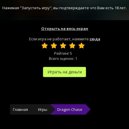
Нажимая "Запустить игру", вы подтверждаете что Вам есть 18 лет.
Открыть на весь экран
Если игра не работает, нажмите
сюда
Рейтинг
5
Всего оценок:
1
Играть на деньги
Главная
Игры
Dragon Chase