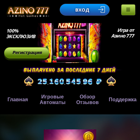
ВХОД
Игра от
100%
Азино 777
ЭКСКЛЮЗИВ
Регистрация
Игровые
Обзор
Главная
Поддержка
Автоматы
Отзывов
,
,
.