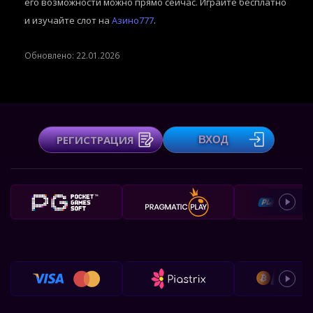
его возможности можно прямо сейчас. Играйте бесплатно
и изучайте слот на
Азино777
.
Обновлено:
22.01.2026
РЕГИСТРАЦИЯ
ВХОД