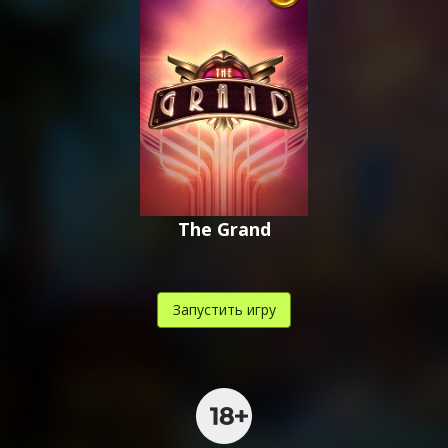
The Grand
Запустить игру