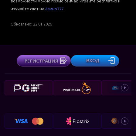
возможности можно прямо сейчас. Играйте бесплатно и
изучайте слот на
Азино777
.
Обновлено:
22.01.2026
РЕГИСТРАЦИЯ
ВХОД