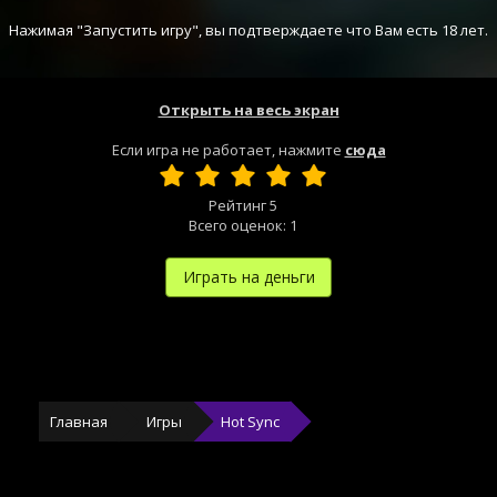
Нажимая "Запустить игру", вы подтверждаете что Вам есть 18 лет.
Открыть на весь экран
Если игра не работает, нажмите
сюда
Рейтинг
5
Всего оценок:
1
Играть на деньги
Главная
Игры
Hot Sync