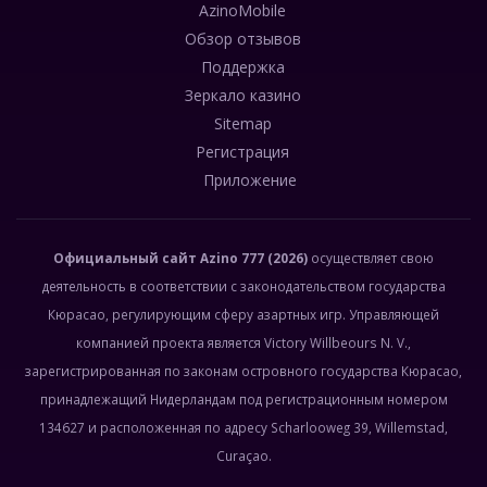
AzinoMobile
Обзор отзывов
Поддержка
Зеркало казино
Sitemap
Регистрация
Приложение
Официальный сайт
Azino 777
(2026)
осуществляет свою
деятельность в соответствии с законодательством государства
Кюрасао, регулирующим сферу азартных игр. Управляющей
компанией проекта является Victory Willbeours N. V.,
зарегистрированная по законам островного государства Кюрасао,
принадлежащий Нидерландам под регистрационным номером
134627 и расположенная по адресу Scharlooweg 39, Willemstad,
Curaçao.