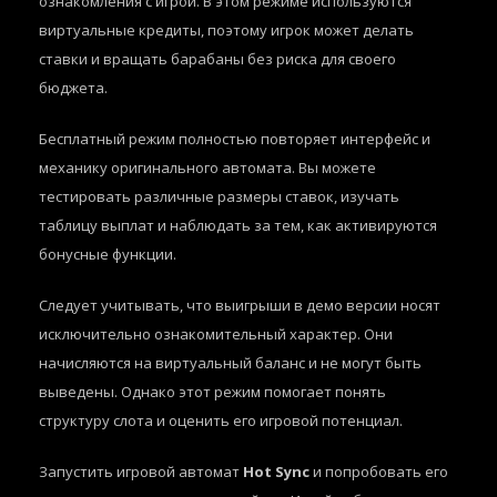
ознакомления с игрой. В этом режиме используются
виртуальные кредиты, поэтому игрок может делать
ставки и вращать барабаны без риска для своего
бюджета.
Бесплатный режим полностью повторяет интерфейс и
механику оригинального автомата. Вы можете
тестировать различные размеры ставок, изучать
таблицу выплат и наблюдать за тем, как активируются
бонусные функции.
Следует учитывать, что выигрыши в демо версии носят
исключительно ознакомительный характер. Они
начисляются на виртуальный баланс и не могут быть
выведены. Однако этот режим помогает понять
структуру слота и оценить его игровой потенциал.
Запустить игровой автомат
Hot Sync
и попробовать его