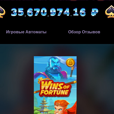
,
,
.
Игровые Автоматы
Обзор Отзывов