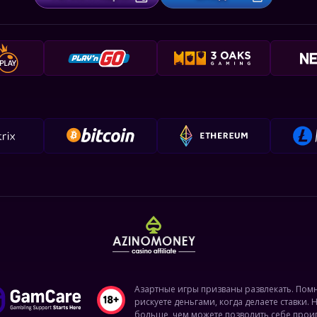
Азартные игры призваны развлекать. Помн
рискуете деньгами, когда делаете ставки. 
больше, чем можете позволить себе проиг