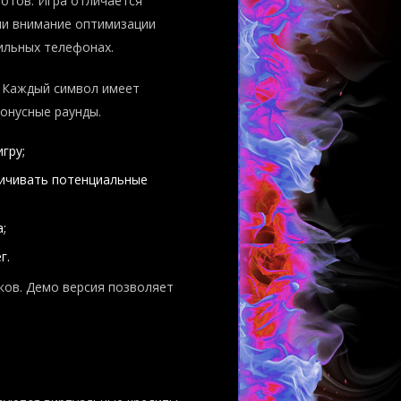
лотов. Игра отличается
ли внимание оптимизации
ильных телефонах.
. Каждый символ имеет
онусные раунды.
гру;
личивать потенциальные
;
г.
ков. Демо версия позволяет