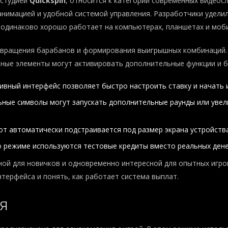
 студией
Quickspin
, относится к категории современных видеос
анимацией и удобной системой управления. Разработчики удели
 одинаково хорошо работает на компьютерах, планшетах и моб
г вращения барабанов и формирования выигрышных комбинаций
ьные элементы могут активировать дополнительные функции и б
ивный интерфейс позволяет быстро настроить ставку и начать и
ьные символы могут запускать дополнительные раунды или уве
от автоматически подстраивается под размер экрана устройства
о режиме используются тестовые кредиты вместо реальных дене
бной для новичков и одновременно интересной для опытных игро
нтерфейса и понять, как работает система выплат.
я