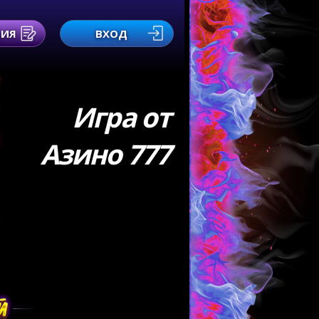
ЦИЯ
ВХОД
Игра от
FREE SP
BOOST
Азино 777
Регист