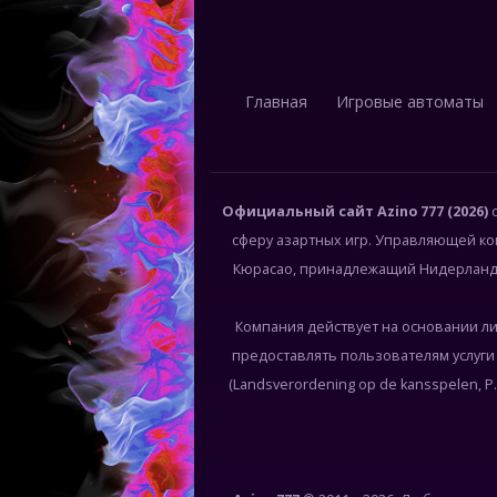
Главная
Игровые автоматы
Официальный сайт
Azino 777
(2026)
о
сферу азартных игр. Управляющей ком
Кюрасао, принадлежащий Нидерландам
Компания действует на основании ли
предоставлять пользователям услуги 
(Landsverordening op de kansspelen, 