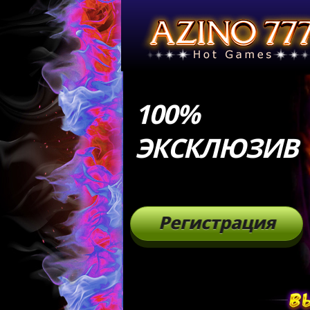
 рублей
100%
ЭКСКЛЮЗИВ
епозита
Регистрация