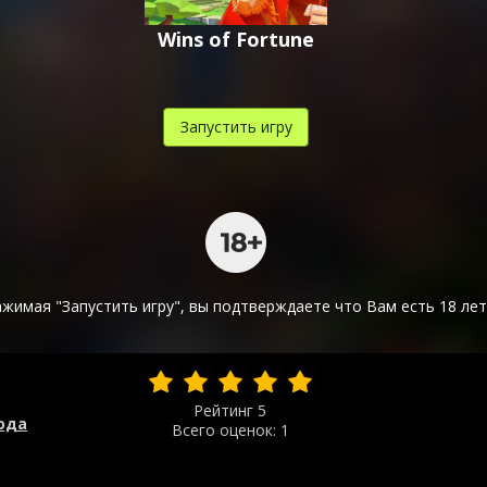
Wins of Fortune
Запустить игру
жимая "Запустить игру", вы подтверждаете что Вам есть 18 лет
Рейтинг
5
юда
Всего оценок:
1