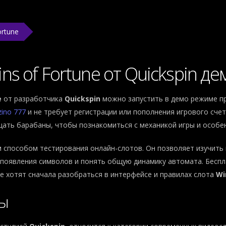
ortune
ns of Fortune от Quickspin д
e
от разработчика
Quickspin
можно запустить в демо режиме пр
zino 777
и не требует регистрации или пополнения игрового сче
щать барабаны, чтобы познакомиться с механикой игры и особе
 способом тестирования онлайн-слотов. Он позволяет изучить 
 появления символов и понять общую динамику автомата. Беспл
е хотят сначала разобраться в интерфейсе и правилах слота
Wi
ры