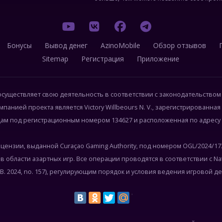
Бонусы
Вывод денег
AzinoMobile
Обзор отзывов
Sitemap
Регистрация
Приложение
существляет свою деятельность в соответствии с законодательством
панией проекта является Victory Willbeours N. V., зарегистрированная
 под регистрационным номером 134627 и расположенная по адресу Sch
цензии, выданной Curaçao Gaming Authority, под номером OGL/2024/17
в области азартных игр. Все операции проводятся в соответствии с Nat
P.B. 2024, no. 157), регулирующим порядок и условия ведения игровой 