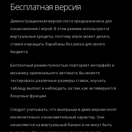
Бесплатная версия
Демонстрационная версия слота предназначена для
ознакомления с игрой. В этом режиме используются
виртуальные кредиты, поэтому игрок может делать
ставки и вращать барабаны без риска для своего
бюджета.
Бесплатный режим полностью повторяет интерфейс и
механику оригинального автомата. Вы можете
тестировать различные размеры ставок, изучать
таблицу выплат и наблюдать за тем, как активируются
бонусные функции.
Следует учитывать, что выигрыши в демо версии носят
исключительно ознакомительный характер. Они
начисляются на виртуальный баланс и не могут быть