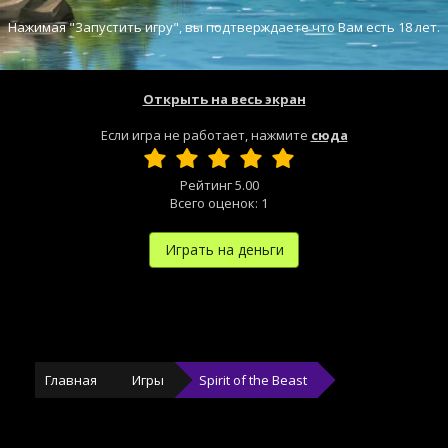
Нажимая "Запустить игру", вы подтверждаете что Вам есть 18 лет.
Открыть на весь экран
Если игра не работает, нажмите
сюда
Рейтинг
5.00
Всего оценок:
1
Играть на деньги
Главная
Игры
Spirit of the Beast