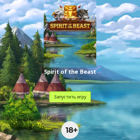
Spirit of the Beast
Запустить игру