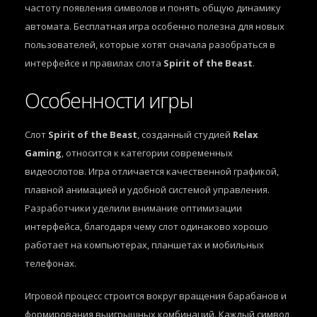
частоту появления символов и понять общую динамику
автомата. Бесплатная игра особенно полезна для новых
пользователей, которые хотят сначала разобраться в
интерфейсе и правилах слота
Spirit of the Beast
.
Особенности игры
Слот
Spirit of the Beast
, созданный студией
Relax
Gaming
, относится к категории современных
видеослотов. Игра отличается качественной графикой,
плавной анимацией и удобной системой управления.
Разработчики уделили внимание оптимизации
интерфейса, благодаря чему слот одинаково хорошо
работает на компьютерах, планшетах и мобильных
телефонах.
Игровой процесс строится вокруг вращения барабанов и
формирования выигрышных комбинаций. Каждый символ