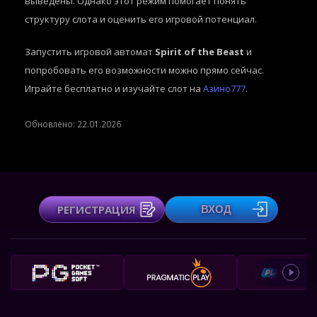
выведены. Однако этот режим помогает понять
структуру слота и оценить его игровой потенциал.
Запустить игровой автомат
Spirit of the Beast
и
попробовать его возможности можно прямо сейчас.
Играйте бесплатно и изучайте слот на
Азино777
.
Обновлено:
22.01.2026
РЕГИСТРАЦИЯ
ВХОД