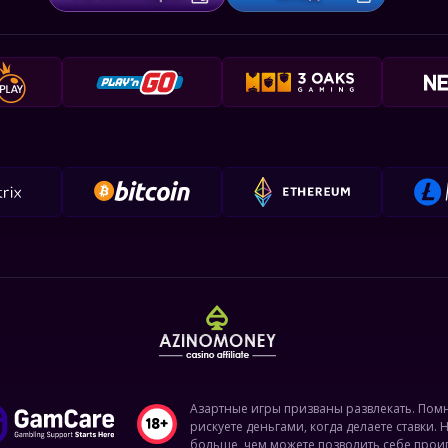
Азартные игры призваны развлекать. Помн
рискуете деньгами, когда делаете ставки. 
больше, чем можете позволить себе проиг