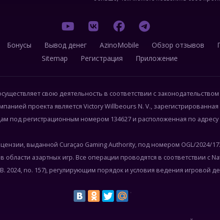
Бонусы
Вывод денег
AzinoMobile
Обзор отзывов
Sitemap
Регистрация
Приложение
существляет свою деятельность в соответствии с законодательством
панией проекта является Victory Willbeours N. V., зарегистрированная
 под регистрационным номером 134627 и расположенная по адресу Sch
цензии, выданной Curaçao Gaming Authority, под номером OGL/2024/17
в области азартных игр. Все операции проводятся в соответствии с Nat
P.B. 2024, no. 157), регулирующим порядок и условия ведения игровой 