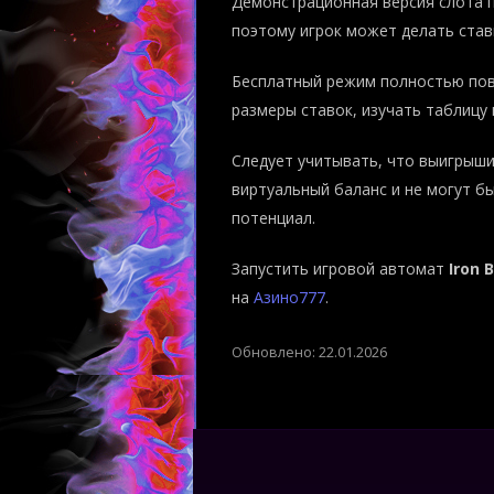
Демонстрационная версия слота п
поэтому игрок может делать став
Бесплатный режим полностью пов
размеры ставок, изучать таблицу 
Следует учитывать, что выигрыши
виртуальный баланс и не могут б
потенциал.
Запустить игровой автомат
Iron 
на
Азино777
.
Обновлено:
22.01.2026