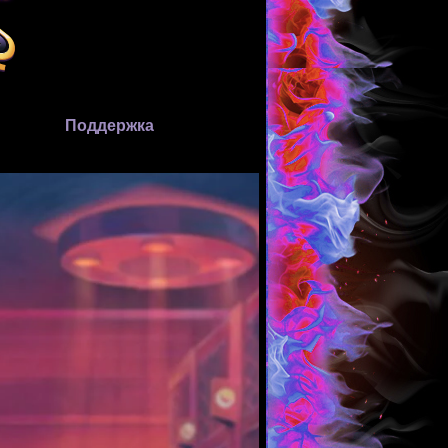
Поддержка