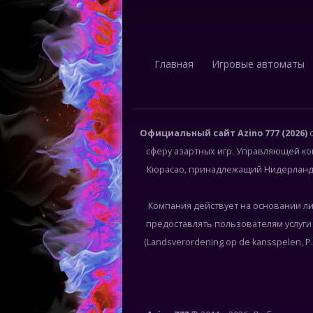
Главная
Игровые автоматы
Официальный сайт
Azino 777
(2026)
о
сферу азартных игр. Управляющей ком
Кюрасао, принадлежащий Нидерландам
Компания действует на основании ли
предоставлять пользователям услуги 
(Landsverordening op de kansspelen, 