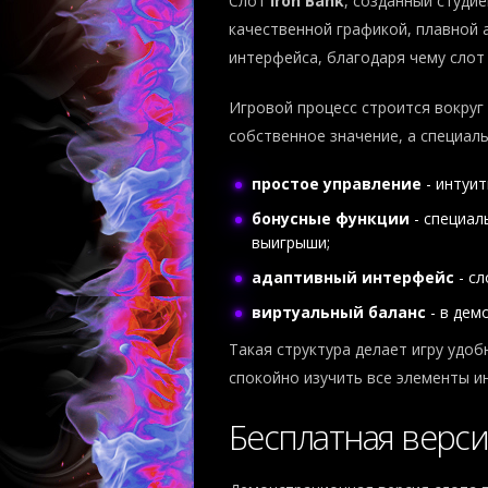
Слот
Iron Bank
, созданный студи
качественной графикой, плавной 
интерфейса, благодаря чему слот
Игровой процесс строится вокру
собственное значение, а специал
простое управление
- интуит
бонусные функции
- специал
выигрыши;
адаптивный интерфейс
- сл
виртуальный баланс
- в дем
Такая структура делает игру удо
спокойно изучить все элементы и
Бесплатная верси