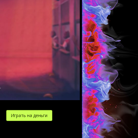
.
Играть на деньги