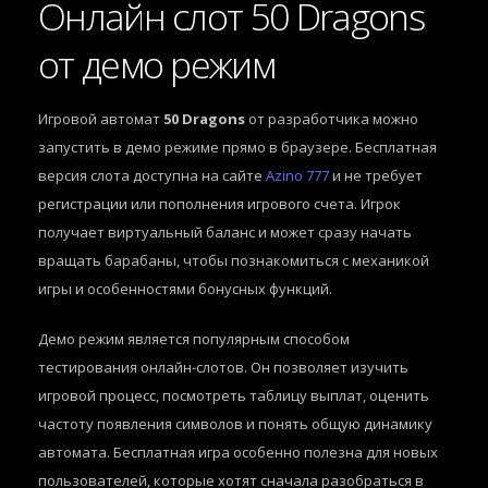
Онлайн слот 50 Dragons
от демо режим
Игровой автомат
50 Dragons
от разработчика
можно
запустить в демо режиме прямо в браузере. Бесплатная
версия слота доступна на сайте
Azino 777
и не требует
регистрации или пополнения игрового счета. Игрок
получает виртуальный баланс и может сразу начать
вращать барабаны, чтобы познакомиться с механикой
игры и особенностями бонусных функций.
Демо режим является популярным способом
тестирования онлайн-слотов. Он позволяет изучить
игровой процесс, посмотреть таблицу выплат, оценить
частоту появления символов и понять общую динамику
автомата. Бесплатная игра особенно полезна для новых
пользователей, которые хотят сначала разобраться в