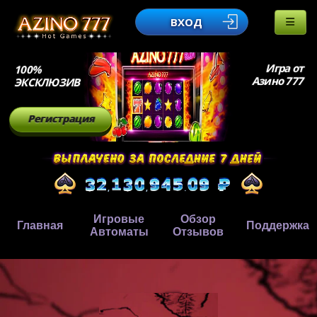
ВХОД
Игра от
100%
Азино 777
ЭКСКЛЮЗИВ
Регистрация
Игровые
Обзор
Главная
Поддержка
Автоматы
Отзывов
,
,
.